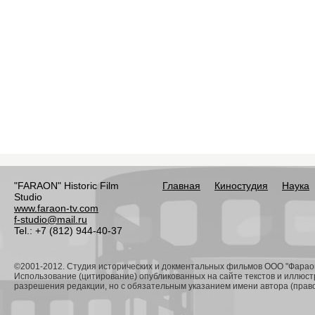
"FARAON" Historic Film
Главная
Киностудия
Наука
Studio
www.faraon-tv.com
f-studio@mail.ru
Tel.: +7 (812) 944-40-37
©2001-2012. Студия исторических и докментальных фильмов ООО "Фарао
Использование (цитирование) опубликованных на сайте текстов и иллюст
разрешения редакции, но с обязательным указанием имени автора (право