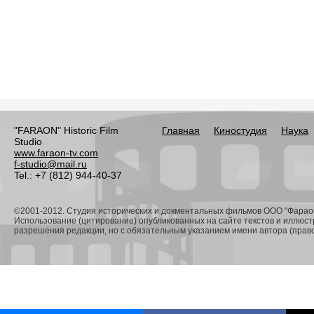
"FARAON" Historic Film
Главная
Киностудия
Наука
Studio
www.faraon-tv.com
f-studio@mail.ru
Tel.: +7 (812) 944-40-37
©2001-2012. Студия исторических и докментальных фильмов ООО "Фарао
Использование (цитирование) опубликованных на сайте текстов и иллюст
разрешения редакции, но с обязательным указанием имени автора (право