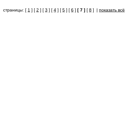
страницы: [
1
] [
2
] [
3
] [
4
] [
5
] [
6
]
[ 7 ]
[
8
] |
показать всё