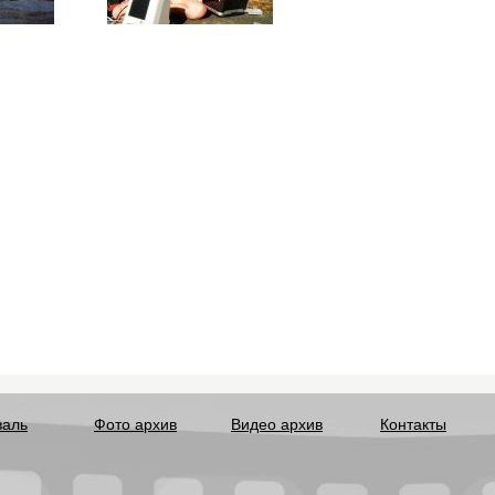
валь
Фото архив
Видео архив
Контакты