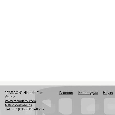
"FARAON" Historic Film
Главная
Киностудия
Наука
Studio
www.faraon-tv.com
f-studio@mail.ru
Tel.: +7 (812) 944-40-37