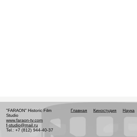
"FARAON" Historic Film
Главная
Киностудия
Наука
Studio
www.faraon-tv.com
f-studio@mail.ru
Tel.: +7 (812) 944-40-37