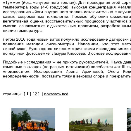
«Туммо» (йога «внутреннего тепла»). Для проведения этой сери
температура воды (4-6 градусов), высокая концентрация мегал
исследованию «йоги внутреннего тепла» исключительно с научно
самые современные технологии. Помимо обучения физиологи
вегетативная оценка восстановительных процессов участников 
смогли ознакомиться с дыхательным практикам, разработанным
низкие температуры.
Летом 2016 года новый виток получило исследование датировки 
появления методом лихенометрии. Напомним, что этот мето
лишайников. Руководство лихенометрическими исследованиями во
по научной фотосъемке Лазуры Киоссева. В основе исследовани
Подобные исследования – не прихоть руководителей. Наука давн
каменных выкладок (по разным источникам) колеблется «от III т
«неизвестно». Исследования Ирины Архиповой, Олега Ко
неопределенности, поставить точку в вековом споре и прекратить
страницы:
[ 1 ]
[
2
] |
показать всё