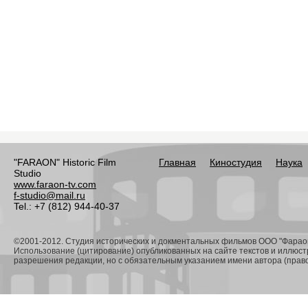
"FARAON" Historic Film
Главная
Киностудия
Наука
Studio
www.faraon-tv.com
f-studio@mail.ru
Tel.: +7 (812) 944-40-37
©2001-2012. Студия исторических и докментальных фильмов ООО "Фарао
Использование (цитирование) опубликованных на сайте текстов и иллюст
разрешения редакции, но с обязательным указанием имени автора (право