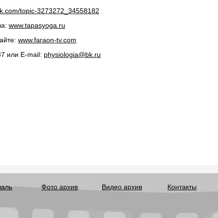
/vk.com/topic-3273272_34558182
ва:
www.tapasyoga.ru
сайте:
www.faraon-tv.com
37 или E-mail:
physiologia@bk.ru
валь
Фото архив
Видео архив
Контакты