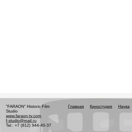
"FARAON" Historic Film
Главная
Киностудия
Наука
Studio
www.faraon-tv.com
f-studio@mail.ru
Tel.: +7 (812) 944-40-37