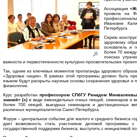
Ассоциация
«Ж
провела на Ф
профессиональ
Ивановне Кали
Петербурга.
Серию конструк
здоровому обр
основатель и г
более 70 между
поисках утрач
важности и первостепенности культурно-просветительских проект
Так, одним из ключевых моментов пропаганды здорового образ
«Здоровье нации». В рамках этой программы должно быть пр
языком будут раскрыты научные основы сохранения здоровья и 
физиологии.
Курс разработан
профессором СПбГУ Ринадом Минвалеев
знаний» (с)
в виде еженедельных очных лекций, семинаров и ве
более 700 лекций, выездных семинаров и дистанционных ве
различных муниципалитетов Санкт-Петербурга.
Форум – центральное событие для малого и среднего бизнеса г
дает возможность стать участником деловой программы с
государственной поддержки бизнеса; выступить с инициативой 