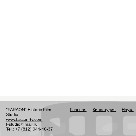
"FARAON" Historic Film
Главная
Киностудия
Наука
Studio
www.faraon-tv.com
f-studio@mail.ru
Tel.: +7 (812) 944-40-37