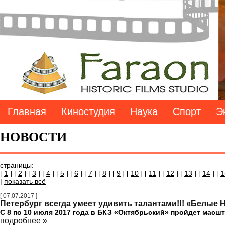
Главная
Киностудия
Наука
Спорт
Э
НОВОСТИ
страницы:
[
1
] [
2
] [
3
] [
4
] [
5
] [
6
] [
7
] [
8
] [
9
] [
10
] [
11
] [
12
] [
13
] [
14
] [
1
|
показать всё
[ 07.07.2017 ]
Петербург всегда умеет удивить талантами!!! «Белые
С 8 по 10 июля 2017 года в БКЗ «Октябрьский» пройдет мас
подробнее »