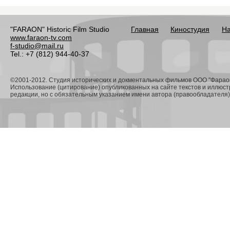
"FARAON" Historic Film Studio
Главная
Киностудия
На
www.faraon-tv.com
f-studio@mail.ru
Tel.: +7 (812) 944-40-37
©2001-2012. Студия исторических и докментальных фильмов ООО "Фарао
Использование (цитирование) опубликованных на сайте текстов и иллюс
редакции, но с обязательным указанием имени автора (правообладателя) 