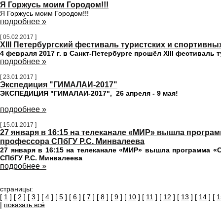
Я Горжусь моим Городом!!!
Я Горжусь моим Городом!!!
подробнее »
[ 05.02.2017 ]
XIII Петербургский фестиваль туристских и спортив
4 февраля 2017 г. в Санкт-Петербурге прошёл XIII фестиваль
подробнее »
[ 23.01.2017 ]
Экспедиция "ГИМАЛАИ-2017"
ЭКСПЕДИЦИЯ "ГИМАЛАИ-2017",
26 апреля - 9 мая!
подробнее »
[ 15.01.2017 ]
27 января в 16:15 на телеканале «МИР» вышла програ
профессора СПбГУ Р.С. Минвалеева
27 января в 16:15 на телеканале «МИР» вышла программа «
СПбГУ Р.С. Минвалеева
подробнее »
страницы:
[
1
] [
2
] [
3
] [
4
] [
5
] [
6
] [
7
] [
8
] [
9
] [
10
] [
11
] [
12
] [
13
] [
14
] [
1
|
показать всё