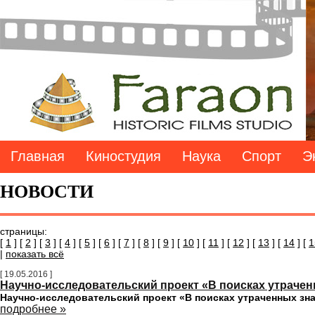
Главная
Киностудия
Наука
Спорт
Э
НОВОСТИ
страницы:
[
1
] [
2
] [
3
] [
4
] [
5
] [
6
] [
7
] [
8
] [
9
] [
10
] [
11
] [
12
] [
13
] [
14
] [
1
|
показать всё
[ 19.05.2016 ]
Научно-исследовательский проект «В поисках утраче
Научно-исследовательский проект «В поисках утраченных зн
подробнее »