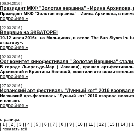
[ 06.04.2016 ]
Президент МКФ "Золотая вершина" - Ирина Архипова,
Президент МКФ "Золотая вершина" - Ирина Архипова, в прям
подробнее »
[ 22.03.2016 ]
Впервые на ЭКВАТОРЕ!
10-12 июля 2016г., на Мальдивах, в отеле
The Sun Siyam Iru f
экватору».
подробнее »
[ 02.03.2016 ]
Орг комитет кинофестиваля " Золотая Вершина" стали
В городе Льорет-де-Мар ( Испания), прошел арт-фестивал
Архиповой и Кристины Беловой, посетили это восхитительно
подробнее »
[ 27.02.2016 ]
Испанский арт-фестиваль "Лунный кот" 2016 взорвал 
Испанский арт-фестиваль "Лунный кот" 2016 взорвал восхит
и пляшет.
подробнее »
страницы:
[
1
] [
2
] [
3
] [
4
] [
5
] [
6
] [
7
] [
8
] [
9
] [
10
] [
11
] [
12
] [
13
] [
14
] [
1
|
показать всё