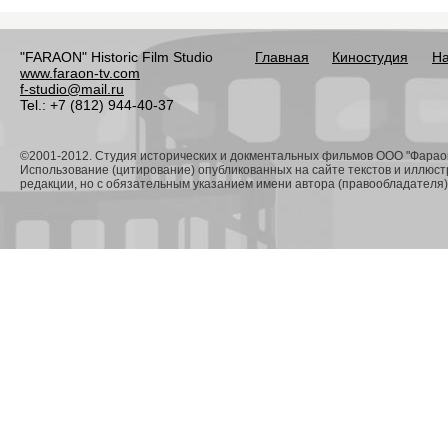
"FARAON" Historic Film Studio
Главная
Киностудия
На
www.faraon-tv.com
f-studio@mail.ru
Tel.: +7 (812) 944-40-37
©2001-2012. Студия исторических и докментальных фильмов ООО "Фарао
Использование (цитирование) опубликованных на сайте текстов и иллюс
редакции, но с обязательным указанием имени автора (правообладателя) 