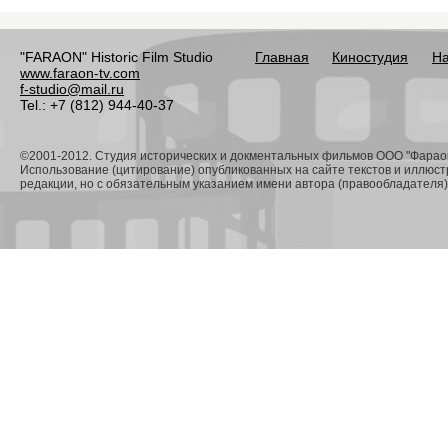
"FARAON" Historic Film Studio
Главная
Киностудия
На
www.faraon-tv.com
f-studio@mail.ru
Tel.: +7 (812) 944-40-37
©2001-2012. Студия исторических и докментальных фильмов ООО "Фарао
Использование (цитирование) опубликованных на сайте текстов и иллюс
редакции, но с обязательным указанием имени автора (правообладателя) 