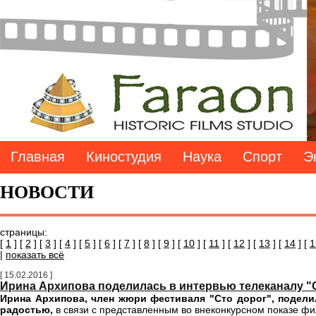
Главная
Киностудия
Наука
Спорт
Э
НОВОСТИ
страницы:
[
1
] [
2
] [
3
] [
4
] [
5
] [
6
] [
7
] [
8
] [
9
] [
10
] [
11
] [
12
] [
13
] [
14
] [
1
|
показать всё
[ 15.02.2016 ]
Ирина Архипова поделилась в интервью телеканалу "
Ирина Архипова, член жюри фестиваля "Сто дорог", подели
радостью,
в связи с представленным во внеконкурсном показе фи