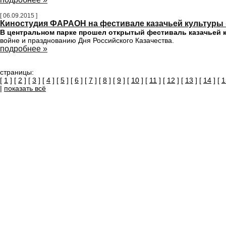
[ 06.09.2015 ]
Киностудия ФАРАОН на фестивале казачьей культуры «
В центральном парке прошел открытый фестиваль казачьей 
войне и празднованию Дня Российского Казачества.
подробнее »
страницы:
[
1
] [
2
] [
3
] [
4
] [
5
] [
6
] [
7
] [
8
] [
9
] [
10
] [
11
] [
12
] [
13
] [
14
] [
1
|
показать всё